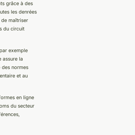
ats grâce à des
outes les denrées
 de maîtriser
 du circuit
s (par exemple
 assure la
ue des normes
entaire et au
formes en ligne
noms du secteur
férences,