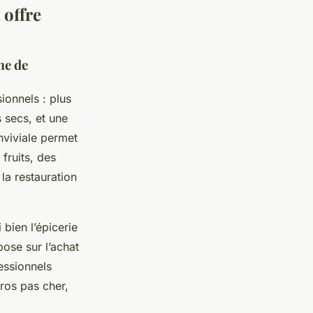
 offre
me de
ionnels : plus
s secs, et une
onviviale permet
fruits, des
 la restauration
bien l’épicerie
pose sur l’achat
essionnels
gros pas cher,