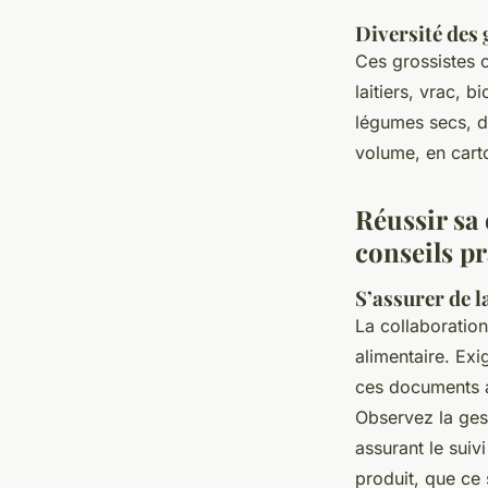
Diversité des
Ces grossistes 
laitiers, vrac, b
légumes secs, da
volume, en carto
Réussir sa 
conseils p
S’assurer de l
La collaboratio
alimentaire. Exi
ces documents at
Observez la gest
assurant le suiv
produit, que ce 