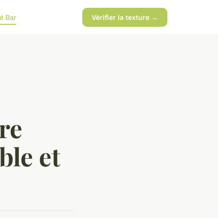
t Bar
Vérifier la texture →
re
ble et