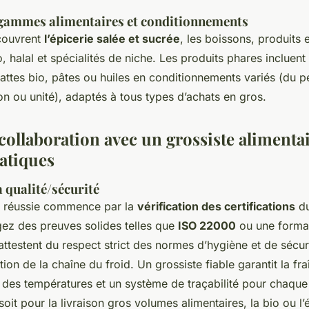
 gammes alimentaires et conditionnements
couvrent
l’épicerie salée et sucrée
, les boissons, produits 
io, halal et spécialités de niche. Les produits phares incluent
ttes bio, pâtes ou huiles en conditionnements variés (du pe
n ou unité), adaptés à tous types d’achats en gros.
collaboration avec un grossiste alimentai
ratiques
a qualité/sécurité
n réussie commence par la
vérification des certifications
du
gez des preuves solides telles que
ISO 22000
ou une forma
testent du respect strict des normes d’hygiène et de sécuri
ion de la chaîne du froid. Un grossiste fiable garantit la fra
i des températures et un système de traçabilité pour chaque
soit pour la livraison gros volumes alimentaires, la bio ou l’