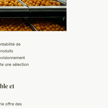
ntabilité de
produits
rovisionnement
ite une sélection
ble et
rie offre des