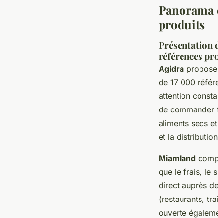
Panorama d
produits
Présentation d
références pr
Agidra
propose d
de 17 000 référe
attention consta
de commander fa
aliments secs et
et la distribution
Miamland
compl
que le frais, le
direct auprès de
(restaurants, tr
ouverte égalemen