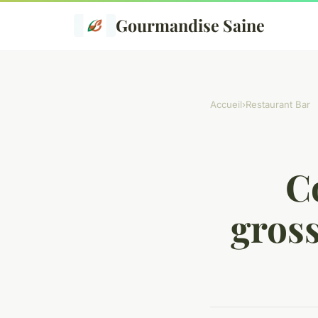
Gourmandise Saine
Accueil
›
Restaurant Bar
C
gross