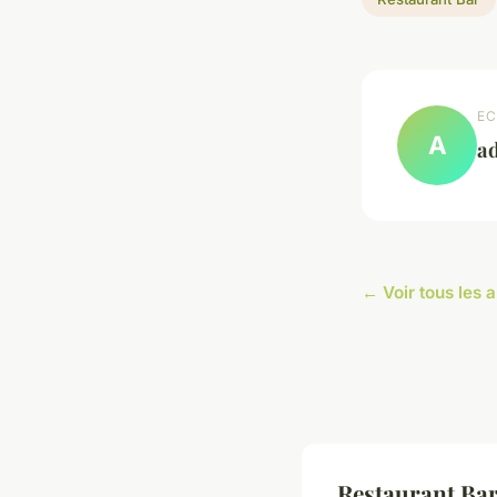
EC
A
a
← Voir tous les a
Restaurant Bar