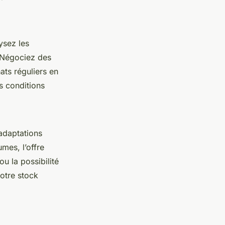
ysez les
n. Négociez des
ats réguliers en
es conditions
adaptations
umes, l’offre
ou la possibilité
votre stock