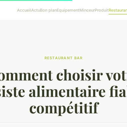
Accueil
Actu
Bon plan
Equipement
Minceur
Produit
Restauran
RESTAURANT BAR
omment choisir vot
iste alimentaire fia
compétitif