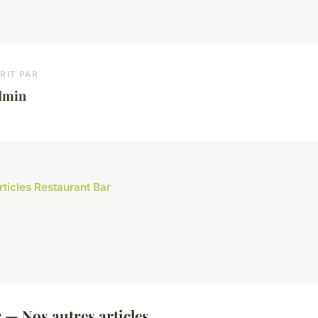
RIT PAR
dmin
rticles Restaurant Bar
 — Nos autres articles