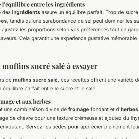
l'équilibre entre les ingrédients
e des
ingrédients
assure un équilibre parfait. Trop de sucr
ées
, tandis qu'une surabondance de sel peut dominer les s
, ajustez les proportions selon vos préférences tout en garda
saveurs. Cela garantit une expérience gustative mémorable 
 muffins sucré salé à essayer
urs de
muffins sucré salé
, ces recettes offrent une variété 
 équilibre parfait entre le sucré et le salé.
omage et aux herbes
t une combinaison divine de
fromage
fondant et d'
herbes
mage de chèvre pour une texture crémeuse et ajoutez du th
envoûtant. Servez-les tièdes pour apprécier pleinement leu