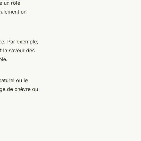
e un rôle
seulement un
ée. Par exemple,
it la saveur des
ble.
aturel ou le
age de chèvre ou