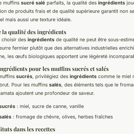
e muffins
sucré salé
parfaits, la qualité des
ingrédients
jou
sation de produits frais et de qualité supérieure garantit non 
l mais aussi une texture idéale.
la qualité des ingrédients
 choisir des
ingrédients
de qualité ne peut être sous-estim
urre fermier plutôt que des alternatives industrielles enrich
e, les œufs biologiques apportent une légèreté incompara
ingrédients pour les muffins sucrés et salés
muffins
sucrés
, privilégiez des
ingrédients
comme le miel n
brut. Pour les muffins
salés
, des éléments tels que le from
alamata ajoutent une profondeur de saveur.
 sucrés
: miel, sucre de canne, vanille
salés
: fromage de chèvre, olives, herbes fraîches
ituts dans les recettes