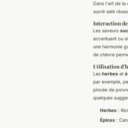
Dans l'art de la
sucré salé réuss
Interaction de
Les saveurs
suc
accentuant ou at
une harmonie gus
de chèvre perme
Utilisation d'
Les
herbes
et
é
par exemple, pe
pincée de poivre
quelques sugges
Herbes
: Rom
Épices
: Cann