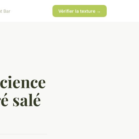
t Bar
Vérifier la texture →
science
é salé