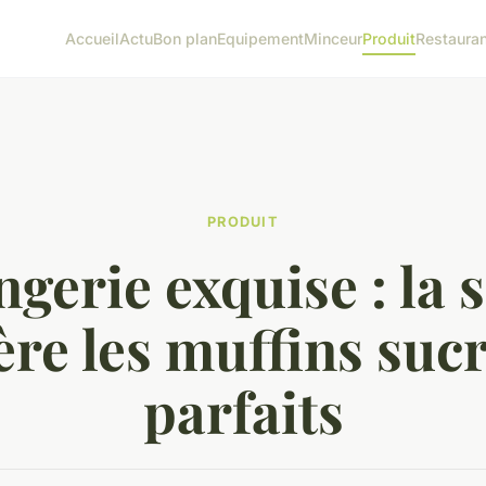
Accueil
Actu
Bon plan
Equipement
Minceur
Produit
Restauran
PRODUIT
gerie exquise : la 
ère les muffins sucr
parfaits