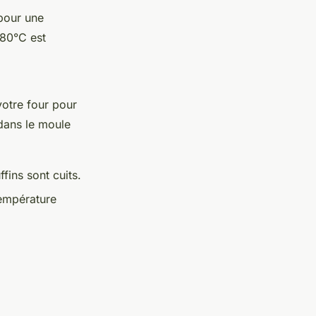
 pour une
180°C est
votre four pour
 dans le moule
fins sont cuits.
température