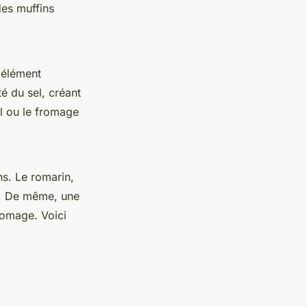
des muffins
 élément
té du sel, créant
 ou le fromage
ns. Le romarin,
l. De même, une
romage. Voici