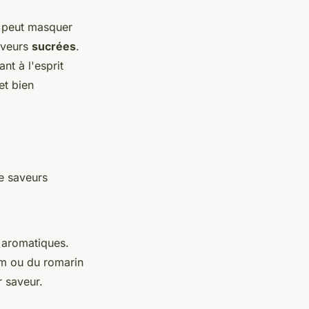
e peut masquer
aveurs
sucrées
.
nt à l'esprit
et bien
de saveurs
aromatiques.
ym ou du romarin
r saveur.