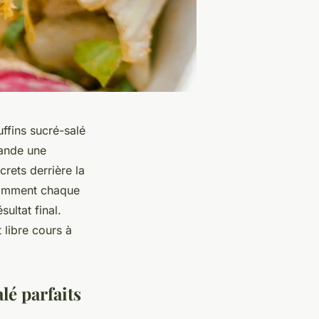
ffins sucré-salé
mande une
rets derrière la
 comment chaque
sultat final.
 libre cours à
lé parfaits